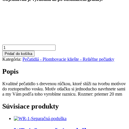
množstvo
Pečatidlo-
Pridať do košíka
s-
Kategória:
Pečatidlá - Plombovacie kliešte - Reliéfne pečiatky
rúčkou-
mosadz-
Popis
1
Kvalitné pečatidlo s drevenou rúčkou, ktoré slúži na tvorbu motívov
do roztopeného vosku. Motív otlačku si jednoducho navrhnete sami
a my Vám podľa toho vyrobíme raznicu. Rozmer: priemer 20 mm
Súvisiace produkty