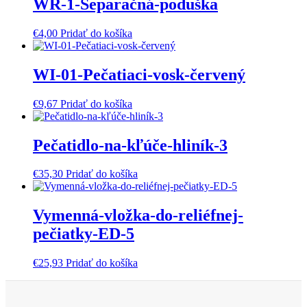
WR-1-Separačná-poduška
€
4,00
Pridať do košíka
WI-01-Pečatiaci-vosk-červený
€
9,67
Pridať do košíka
Pečatidlo-na-kľúče-hliník-3
€
35,30
Pridať do košíka
Vymenná-vložka-do-reliéfnej-
pečiatky-ED-5
€
25,93
Pridať do košíka