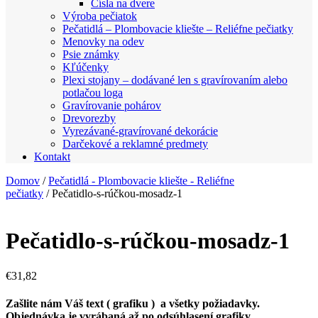
Čísla na dvere
Výroba pečiatok
Pečatidlá – Plombovacie kliešte – Reliéfne pečiatky
Menovky na odev
Psie známky
Kľúčenky
Plexi stojany – dodávané len s gravírovaním alebo
potlačou loga
Gravírovanie pohárov
Drevorezby
Vyrezávané-gravírované dekorácie
Darčekové a reklamné predmety
Kontakt
Domov
/
Pečatidlá - Plombovacie kliešte - Reliéfne
pečiatky
/ Pečatidlo-s-rúčkou-mosadz-1
Pečatidlo-s-rúčkou-mosadz-1
€
31,82
Zašlite nám Váš text ( grafiku ) a všetky požiadavky.
Objednávka je vyrábaná až po odsúhlasení grafiky.