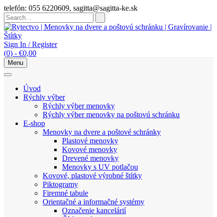
Skip
telefón: 055 6220609, sagitta@sagitta-ke.sk
to
content
Sign In / Register
(0)
-
€
0,00
Menu
Úvod
Rýchly výber
Rýchly výber menovky
Rýchly výber menovky na poštovú schránku
E-shop
Menovky na dvere a poštové schránky
Plastové menovky
Kovové menovky
Drevené menovky
Menovky s UV potlačou
Kovové, plastové výrobné štítky
Piktogramy
Firemné tabule
Orientačné a informačné systémy
Označenie kancelárií