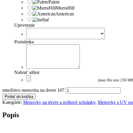
Palete
MurraHill
American
Iné
Upevnenie
Poznámka
Nahrať súbor
(max file size 256 M
množstvo menovka na dvere 107
Pridať do košíka
Kategórie:
Menovky na dvere a poštové schránky
,
Menovky s UV po
Popis