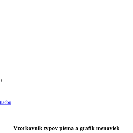
B)
tlačou
Vzorkovník typov písma a grafík menoviek