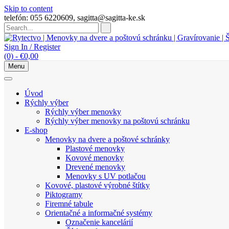
Skip to content
telefón: 055 6220609, sagitta@sagitta-ke.sk
Sign In / Register
(0)
-
€
0,00
Menu
Úvod
Rýchly výber
Rýchly výber menovky
Rýchly výber menovky na poštovú schránku
E-shop
Menovky na dvere a poštové schránky
Plastové menovky
Kovové menovky
Drevené menovky
Menovky s UV potlačou
Kovové, plastové výrobné štítky
Piktogramy
Firemné tabule
Orientačné a informačné systémy
Označenie kancelárií