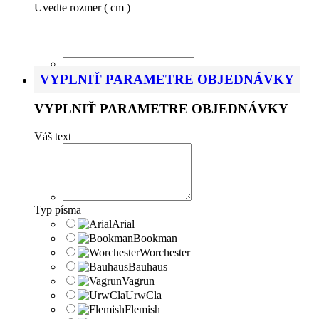
Uvedte rozmer ( cm )
Pri zmene rozmeru Vám emailom zašleme upravené cenov
VYPLNIŤ PARAMETRE OBJEDNÁVKY
VYPLNIŤ PARAMETRE OBJEDNÁVKY
Váš text
Typ písma
Arial
Bookman
Worchester
Bauhaus
Vagrun
UrwCla
Flemish