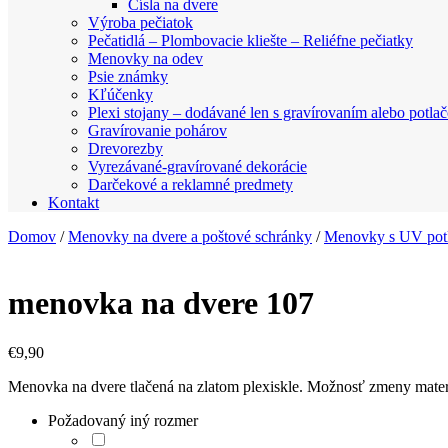
Čísla na dvere
Výroba pečiatok
Pečatidlá – Plombovacie kliešte – Reliéfne pečiatky
Menovky na odev
Psie známky
Kľúčenky
Plexi stojany – dodávané len s gravírovaním alebo potla
Gravírovanie pohárov
Drevorezby
Vyrezávané-gravírované dekorácie
Darčekové a reklamné predmety
Kontakt
Domov
/
Menovky na dvere a poštové schránky
/
Menovky s UV pot
menovka na dvere 107
€
9,90
Menovka na dvere tlačená na zlatom plexiskle. Možnosť zmeny mat
Požadovaný iný rozmer