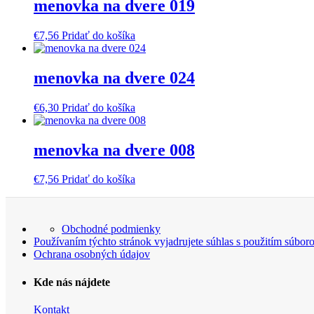
menovka na dvere 019
€
7,56
Pridať do košíka
menovka na dvere 024
€
6,30
Pridať do košíka
menovka na dvere 008
€
7,56
Pridať do košíka
Obchodné podmienky
Používaním týchto stránok vyjadrujete súhlas s použitím súbor
Ochrana osobných údajov
Kde nás nájdete
Kontakt