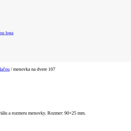
čou loga
lačou
/ menovka na dvere 107
eriálu a rozmeru menovky. Rozmer: 90×25 mm.