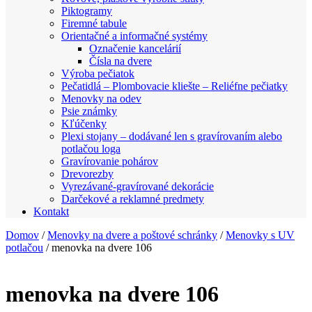
Piktogramy
Firemné tabule
Orientačné a informačné systémy
Označenie kancelárií
Čísla na dvere
Výroba pečiatok
Pečatidlá – Plombovacie kliešte – Reliéfne pečiatky
Menovky na odev
Psie známky
Kľúčenky
Plexi stojany – dodávané len s gravírovaním alebo
potlačou loga
Gravírovanie pohárov
Drevorezby
Vyrezávané-gravírované dekorácie
Darčekové a reklamné predmety
Kontakt
Domov
/
Menovky na dvere a poštové schránky
/
Menovky s UV
potlačou
/ menovka na dvere 106
menovka na dvere 106