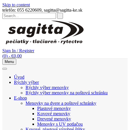
Skip to content
telefón: 055 6220609, sagitta@sagitta-ke.sk
Sign In / Register
(0)
-
€
0,00
Menu
Úvod
Rýchly výber
Rýchly výber menovky
Rýchly výber menovky na poštovú schránku
E-shop
Menovky na dvere a poštové schránky
Plastové menovky
Kovové menovky
Drevené menovky
Menovky s UV potlačou
Kovové, plastové výrobné štítky