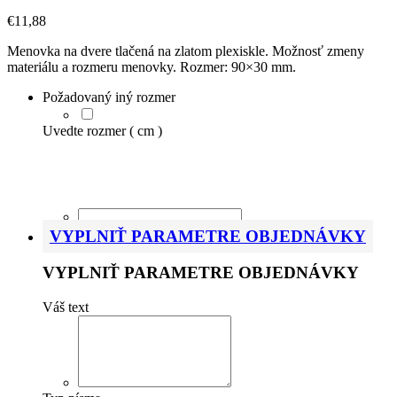
€
11,88
Menovka na dvere tlačená na zlatom plexiskle. Možnosť zmeny
materiálu a rozmeru menovky. Rozmer: 90×30 mm.
Požadovaný iný rozmer
Uvedte rozmer ( cm )
Pri zmene rozmeru Vám emailom zašleme upravené
cenovú kalkuláciu.
VYPLNIŤ PARAMETRE OBJEDNÁVKY
VYPLNIŤ PARAMETRE OBJEDNÁVKY
Váš text