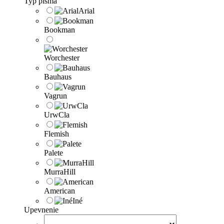
Typ písma
Arial
Bookman
Worchester
Bauhaus
Vagrun
UrwCla
Flemish
Palete
MurraHill
American
Iné
Upevnenie