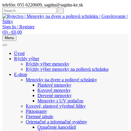
Skip
telefón: 055 6220609, sagitta@sagitta-ke.sk
to
content
Sign In / Register
(0)
-
€
0,00
Menu
Úvod
Rýchly výber
Rýchly výber menovky
Rýchly výber menovky na poštovú schránku
E-shop
Menovky na dvere a poštové schránky
Plastové menovky
Kovové menovky
Drevené menovky
Menovky s UV potlačou
Kovové, plastové výrobné štítky
Piktogramy
Firemné tabule
Orientačné a informačné systémy
Označenie kancelárií