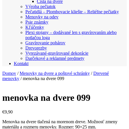
Čísla na dvere
Výroba pečiatok
Pečatidlá – Plombovacie kliešte – Reliéfne pečiatky
Menovky na odev
Psie známky
Kľúčenky
Plexi stojany – dodávané len s gravírovaním alebo
potlačou loga
Gravírovanie pohárov
Drevorezby
Vyrezávané-gravírované dekorácie
Darčekové a reklamné predmety
Kontakt
Domov
/
Menovky na dvere a poštové schránky
/
Drevené
menovky
/ menovka na dvere 099
menovka na dvere 099
€
9,90
Menovka na dvere tlačená na morenom dreve. Možnosť zmeny
materiálu a rozmeru menovky. Rozmer: 90×25 mm.