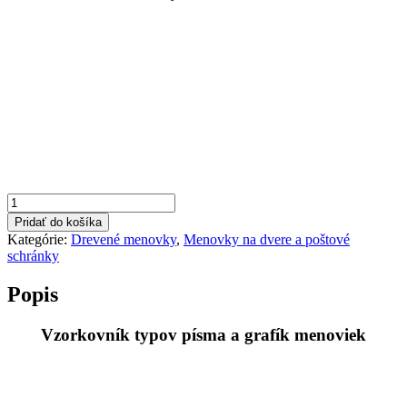
množstvo
menovka
Pridať do košíka
na
Kategórie:
Drevené menovky
,
Menovky na dvere a poštové
dvere
schránky
099
Popis
Vzorkovník typov písma a grafík menoviek